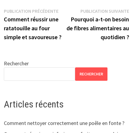
Navigation
Publication
P
PUBLICATION PRÉCÉDENTE
PUBLICATION SUIVANTE
précédente :
s
Comment réussir une
Pourquoi a-t-on besoin
de
ratatouille au four
de fibres alimentaires au
l’article
simple et savoureuse ?
quotidien ?
Rechercher
RECHERCHER
Articles récents
Comment nettoyer correctement une poêle en fonte ?