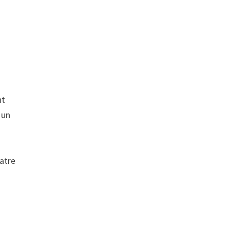
nt
 un
atre