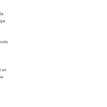
de
uipe
ociés
e
t un
ne