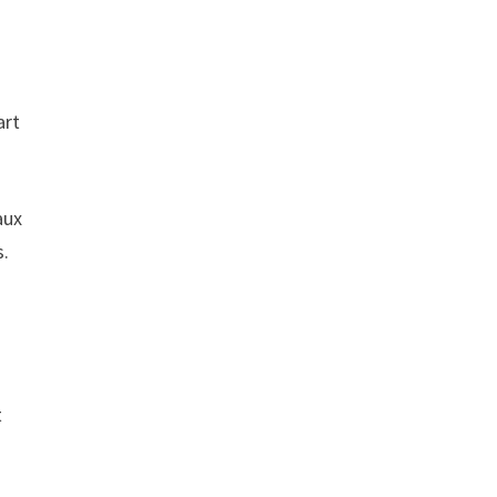
art
aux
s.
t