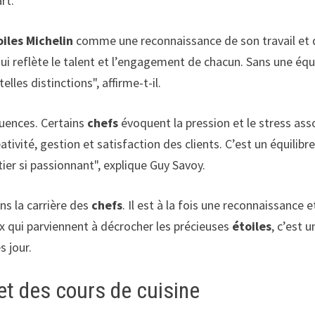
rt.
oiles Michelin
comme une reconnaissance de son travail et 
qui reflète le talent et l’engagement de chacun. Sans une éq
lles distinctions", affirme-t-il.
uences. Certains
chefs
évoquent la pression et le stress ass
ivité, gestion et satisfaction des clients. C’est un équilibr
tier si passionnant", explique Guy Savoy.
ans la carrière des
chefs
. Il est à la fois une reconnaissance e
ux qui parviennent à décrocher les précieuses
étoiles
, c’est u
s jour.
et des cours de cuisine