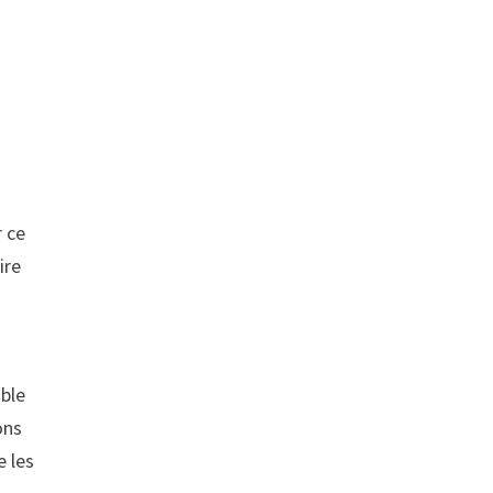
r ce
ire
able
ons
e les