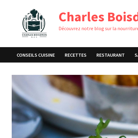
Passer
Charles Bois
au
contenu
Découvrez notre blog sur la nourriture
CONSEILS CUISINE
RECETTES
RESTAURANT
S