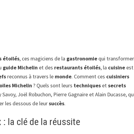
s étoilés
, ces magiciens de la
gastronomie
qui transforme
du
guide Michelin
et des
restaurants étoilés
, la
cuisine
est
efs
reconnus à travers le
monde
. Comment ces
cuisiniers
oiles Michelin
? Quels sont leurs
techniques
et
secrets
 Savoy, Joël Robuchon, Pierre Gagnaire et Alain Ducasse, qu
ler les dessous de leur
succès
.
: la clé de la réussite