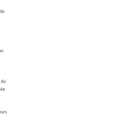
 de
un
r du
lée
eurs