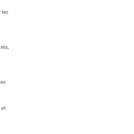
 les
cela,
les
 et