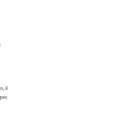
e
, il
ypes