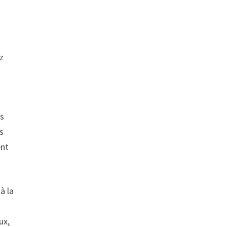
iz
es
es
ent
à la
ux,