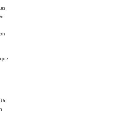
Les
On
ion
oque
. Un
n