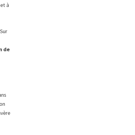
 et à
 Sur
n de
ans
çon
avère