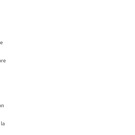
de
ore
on
 la