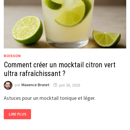
BOISSON
Comment créer un mocktail citron vert
ultra rafraîchissant ?
par
Maxence Brunet
juin 28, 2026
Astuces pour un mocktail tonique et léger.
COMMENT
LIRE PLUS
CRÉER
UN
MOCKTAIL
CITRON