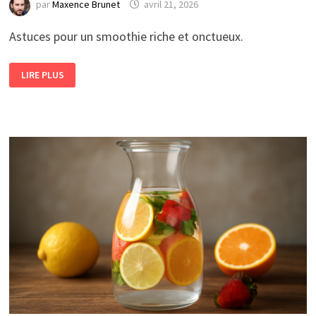
par
Maxence Brunet
avril 21, 2026
Astuces pour un smoothie riche et onctueux.
COMMENT
LIRE PLUS
RÉUSSIR
UN
SMOOTHIE
AUX
FRUITS
SECS
CRÉMEUX
?