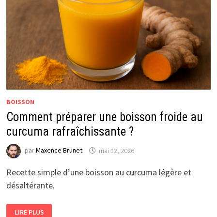
BOISSON
Comment préparer une boisson froide au
curcuma rafraîchissante ?
par
Maxence Brunet
mai 12, 2026
Recette simple d’une boisson au curcuma légère et
désaltérante.
COMMENT
LIRE PLUS
PRÉPARER