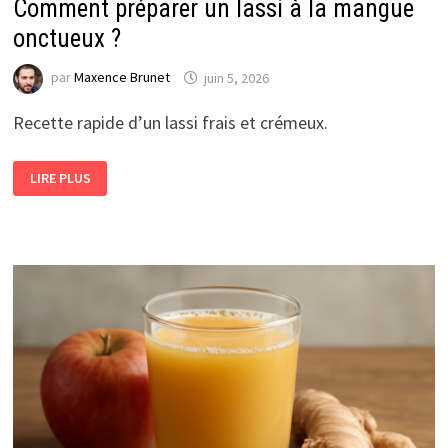
Comment préparer un lassi à la mangue
onctueux ?
par
Maxence Brunet
juin 5, 2026
Recette rapide d’un lassi frais et crémeux.
COMMENT
LIRE PLUS
PRÉPARER
UN
LASSI
À
LA
MANGUE
ONCTUEUX
?