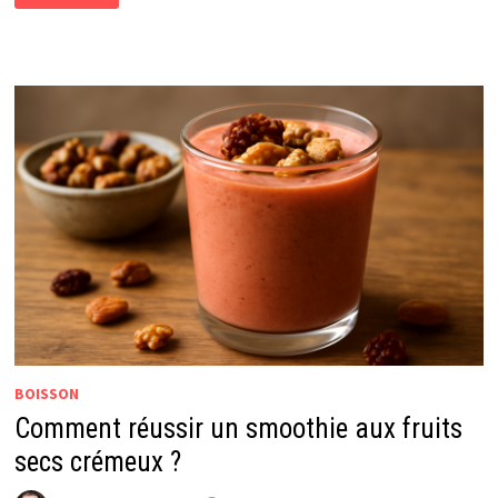
UNE
BOISSON
FROIDE
AU
CURCUMA
RAFRAÎCHISSANTE
?
BOISSON
Comment réussir un smoothie aux fruits
secs crémeux ?