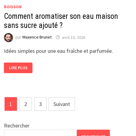
BOISSON
Comment aromatiser son eau maison
sans sucre ajouté ?
par
Maxence Brunet
avril 10, 2026
Idées simples pour une eau fraîche et parfumée.
COMMENT
LIRE PLUS
AROMATISER
SON
EAU
MAISON
SANS
SUCRE
AJOUTÉ
?
Pagination
1
2
3
Suivant
des
publications
Rechercher