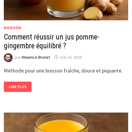
BOISSON
Comment réussir un jus pomme-
gingembre équilibré ?
par
Maxence Brunet
mai 24, 2026
Méthode pour une boisson fraîche, douce et piquante.
COMMENT
LIRE PLUS
RÉUSSIR
UN
JUS
POMME-
GINGEMBRE
ÉQUILIBRÉ
?