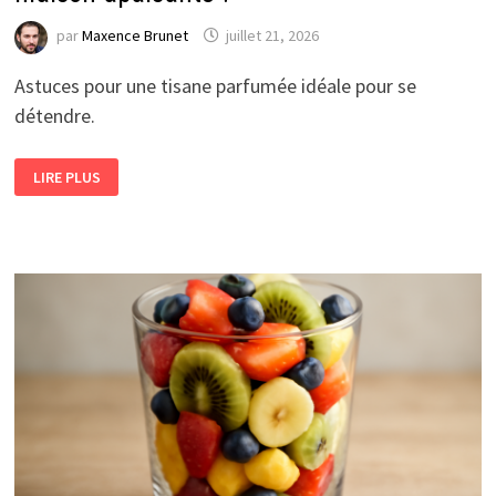
par
Maxence Brunet
juillet 21, 2026
Astuces pour une tisane parfumée idéale pour se
détendre.
COMMENT
LIRE PLUS
PRÉPARER
UNE
TISANE
VERVEINE
MAISON
APAISANTE
?