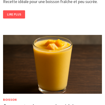
Recette idéale pour une boisson fraîche et peu sucrée.
COMMENT
LIRE PLUS
RÉALISER
UNE
CITRONNADE
MAISON
BIEN
ÉQUILIBRÉE
?
BOISSON