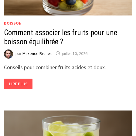
BOISSON
Comment associer les fruits pour une
boisson équilibrée ?
par
Maxence Brunet
juillet 10, 2026
Conseils pour combiner fruits acides et doux.
COMMENT
LIRE PLUS
ASSOCIER
LES
FRUITS
POUR
UNE
BOISSON
ÉQUILIBRÉE
?