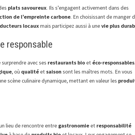
 des
plats savoureux
. Ils s’engagent activement dans des
ction de l’empreinte carbone
. En choisissant de manger 
ducteurs locaux
mais participez aussi à une
vie plus durab
ie responsable
e surprendre avec ses
restaurants bio
et
éco-responsables
gique
, où
qualité
et
saison
sont les maîtres mots. En vous
une scène culinaire dynamique, mettant en valeur les
produi
 un lieu de rencontre entre
gastronomie
et
responsabilité
tive
à base de
produits bio
et locaux. Leur engagement se