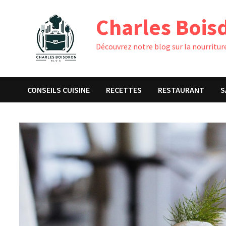
Passer
Charles Bois
au
contenu
Découvrez notre blog sur la nourriture
CONSEILS CUISINE
RECETTES
RESTAURANT
S