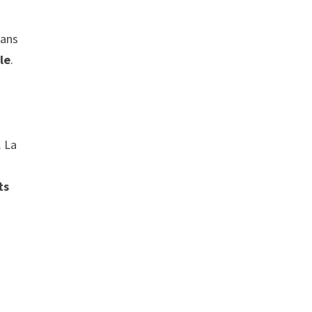
dans
le
.
. La
ts