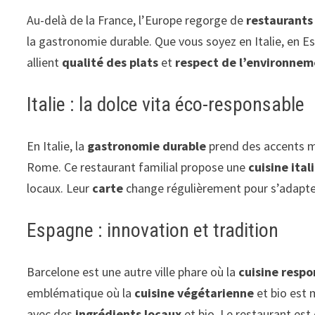
Au-delà de la France, l’Europe regorge de
restaurants
la gastronomie durable. Que vous soyez en Italie, en 
allient
qualité des plats
et
respect de l’environne
Italie : la dolce vita éco-responsable
En Italie, la
gastronomie durable
prend des accents 
Rome. Ce restaurant familial propose une
cuisine ital
locaux. Leur
carte
change régulièrement pour s’adapter 
Espagne : innovation et tradition
Barcelone est une autre ville phare où la
cuisine resp
emblématique où la
cuisine végétarienne
et bio est 
avec des
ingrédients locaux
et bio. Le restaurant es