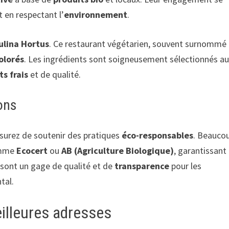
t en respectant l’
environnement
.
ulina Hortus
. Ce restaurant végétarien, souvent surnommé 
olorés
. Les ingrédients sont soigneusement sélectionnés a
ts frais
et de qualité.
ions
ssurez de soutenir des pratiques
éco-responsables
. Beauco
comme
Ecocert
ou
AB (Agriculture Biologique)
, garantissant
s sont un gage de qualité et de
transparence
pour les
tal.
eilleures adresses