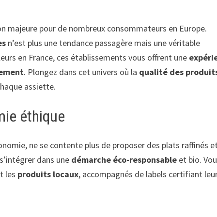
on majeure pour de nombreux consommateurs en Europe.
es
n’est plus une tendance passagère mais une véritable
illeurs en France, ces établissements vous offrent une
expéri
nement
. Plongez dans cet univers où la
qualité des produit
haque assiette.
omie éthique
onomie, ne se contente plus de proposer des plats raffinés e
à s’intégrer dans une
démarche éco-responsable
et bio. Vou
nt les
produits locaux
, accompagnés de labels certifiant leu