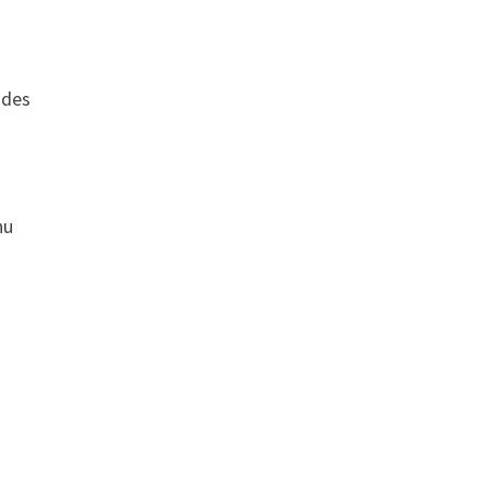
 des
s
nu