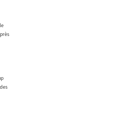
le
uprès
up
 des