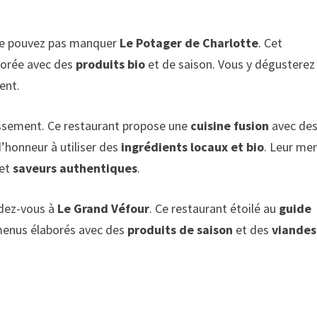
 ne pouvez pas manquer
Le Potager de Charlotte
. Cet
orée avec des
produits bio
et de saison. Vous y dégusterez
ent.
issement. Ce restaurant propose une
cuisine fusion
avec de
’honneur à utiliser des
ingrédients locaux et bio
. Leur me
 et
saveurs authentiques
.
ndez-vous à
Le Grand Véfour
. Ce restaurant étoilé au
guide
enus élaborés avec des
produits de saison
et des
viandes