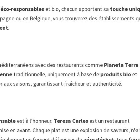
 éco-responsables
et bio, chacun apportant sa
touche uni
Espagne ou en Belgique, vous trouverez des établissements q
ment
.
méditerranéens avec des restaurants comme
Pianeta Terra
ienne
traditionnelle, uniquement à base de
produits bio
et
aux saisons, garantissant fraîcheur et authenticité.
onsable
est à l’honneur.
Teresa Carles
est un restaurant
mise en avant. Chaque plat est une explosion de saveurs, réal
t également un fervent défenseur du
zéro déchet
, transfor