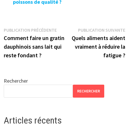
poissons de qualité ?
Navigation
Publication
P
PUBLICATION PRÉCÉDENTE
PUBLICATION SUIVANTE
précédente :
s
Comment faire un gratin
Quels aliments aident
de
dauphinois sans lait qui
vraiment à réduire la
l’article
reste fondant ?
fatigue ?
Rechercher
RECHERCHER
Articles récents