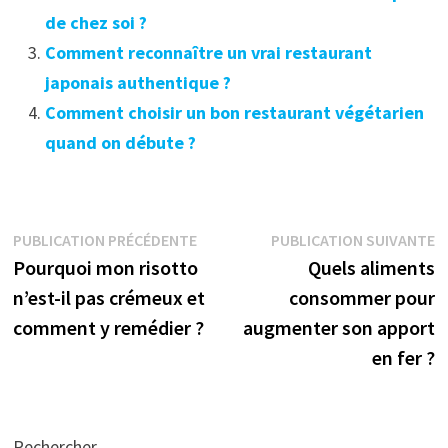
de chez soi ?
Comment reconnaître un vrai restaurant
japonais authentique ?
Comment choisir un bon restaurant végétarien
quand on débute ?
Navigation
Publication
P
PUBLICATION PRÉCÉDENTE
PUBLICATION SUIVANTE
précédente :
s
Pourquoi mon risotto
Quels aliments
de
n’est-il pas crémeux et
consommer pour
l’article
comment y remédier ?
augmenter son apport
en fer ?
Rechercher