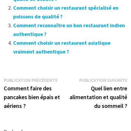
Comment choisir un restaurant spécialisé en
poissons de qualité ?
Comment reconnaître un bon restaurant indien
authentique ?
Comment choisir un restaurant asiatique
vraiment authentique ?
Navigation
Publication
P
PUBLICATION PRÉCÉDENTE
PUBLICATION SUIVANTE
précédente :
s
Comment faire des
Quel lien entre
de
pancakes bien épais et
alimentation et qualité
l’article
aériens ?
du sommeil ?