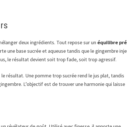
urs
élanger deux ingrédients. Tout repose sur un
équilibre pré
te une base sucrée et aqueuse tandis que le gingembre inj
us, le résultat devient soit trop fade, soit trop agressif.
le résultat. Une pomme trop sucrée rend le jus plat, tandis
ngembre. L’objectif est de trouver une harmonie qui laisse
n révélateur de goût. Utilisé avec finesse, il apporte une