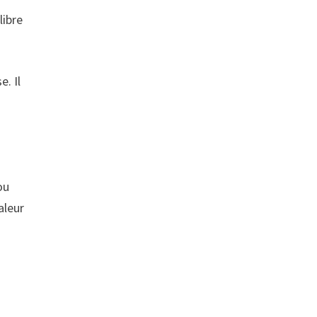
libre
e. Il
ou
aleur