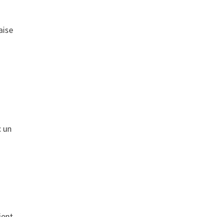
aise
c un
ient