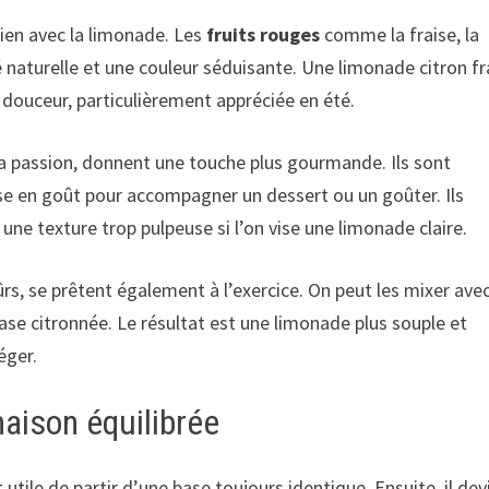
bien avec la limonade. Les
fruits rouges
comme la fraise, la
 naturelle et une couleur séduisante. Une limonade citron fr
t douceur, particulièrement appréciée en été.
 la passion, donnent une touche plus gourmande. Ils sont
nse en goût pour accompagner un dessert ou un goûter. Ils
 une texture trop pulpeuse si l’on vise une limonade claire.
rs, se prêtent également à l’exercice. On peut les mixer ave
 base citronnée. Le résultat est une limonade plus souple et
éger.
aison équilibrée
tile de partir d’une base toujours identique. Ensuite, il dev