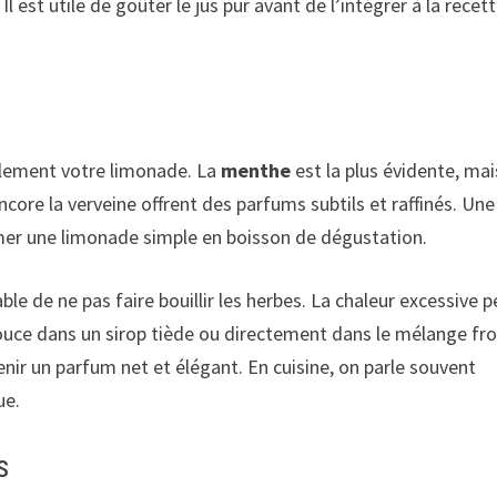
 est utile de goûter le jus pur avant de l’intégrer à la recet
llement votre limonade. La
menthe
est la plus évidente, mai
 encore la verveine offrent des parfums subtils et raffinés. Une
rmer une limonade simple en boisson de dégustation.
ble de ne pas faire bouillir les herbes. La chaleur excessive p
douce dans un sirop tiède ou directement dans le mélange fro
nir un parfum net et élégant. En cuisine, on parle souvent
ue.
s