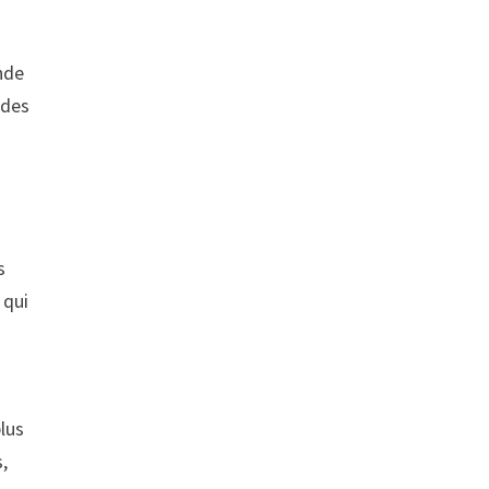
nde
 des
s
 qui
plus
,