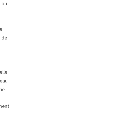
l ou
re
t de
elle
 eau
ne.
ement