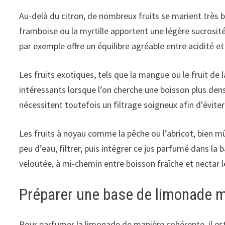
Au-delà du citron, de nombreux fruits se marient très 
framboise ou la myrtille apportent une légère sucrosité
par exemple offre un équilibre agréable entre acidité e
Les fruits exotiques, tels que la mangue ou le fruit de
intéressants lorsque l’on cherche une boisson plus de
nécessitent toutefois un filtrage soigneux afin d’éviter
Les fruits à noyau comme la pêche ou l’abricot, bien mû
peu d’eau, filtrer, puis intégrer ce jus parfumé dans la
veloutée, à mi-chemin entre boisson fraîche et nectar l
Préparer une base de limonade m
Pour parfumer la limonade de manière cohérente, il est u