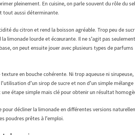
primer pleinement. En cuisine, on parle souvent du rôle du se
st tout aussi déterminante.
l’acidité du citron et rend la boisson agréable. Trop peu de suc
d la limonade lourde et écœurante. Il ne s’agit pas seulemen
e base, on peut ensuite jouer avec plusieurs types de parfums
texture en bouche cohérente. Ni trop aqueuse ni sirupeuse, 
 l’utilisation d’un sirop de sucre et non d’un simple mélange
st une étape simple mais clé pour obtenir un résultat homogè
le pour décliner la limonade en différentes versions naturell
des poudres prêtes à l’emploi.