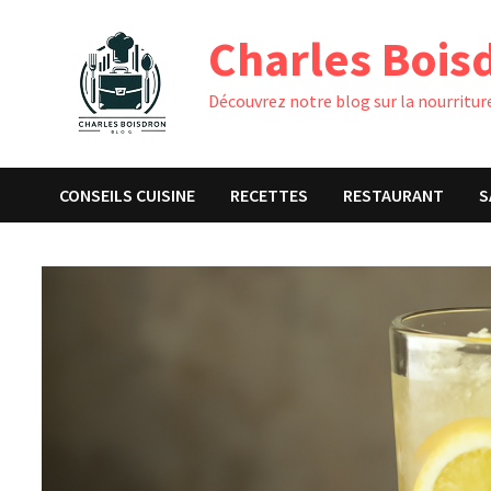
Passer
Charles Bois
au
contenu
Découvrez notre blog sur la nourriture
CONSEILS CUISINE
RECETTES
RESTAURANT
S