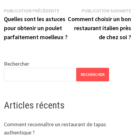
Navigation
Publication
P
PUBLICATION PRÉCÉDENTE
PUBLICATION SUIVANTE
précédente :
s
Quelles sont les astuces
Comment choisir un bon
de
pour obtenir un poulet
restaurant italien près
l’article
parfaitement moelleux ?
de chez soi ?
Rechercher
RECHERCHER
Articles récents
Comment reconnaître un restaurant de tapas
authentique ?