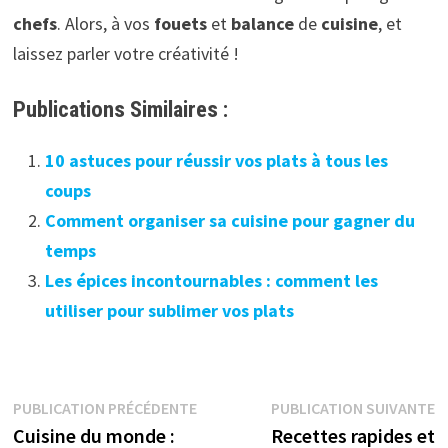
chefs
. Alors, à vos
fouets
et
balance
de
cuisine
, et
laissez parler votre créativité !
Publications Similaires :
10 astuces pour réussir vos plats à tous les
coups
Comment organiser sa cuisine pour gagner du
temps
Les épices incontournables : comment les
utiliser pour sublimer vos plats
Navigation
Publication
P
PUBLICATION PRÉCÉDENTE
PUBLICATION SUIVANTE
précédente :
s
Cuisine du monde :
Recettes rapides et